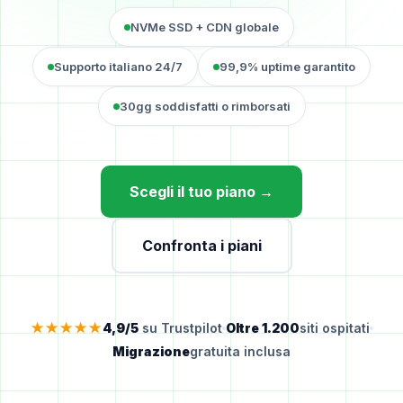
NVMe SSD + CDN globale
Supporto italiano 24/7
99,9% uptime garantito
30gg soddisfatti o rimborsati
Scegli il tuo piano →
Confronta i piani
★★★★★
4,9/5
su Trustpilot
Oltre 1.200
siti ospitati
Migrazione
gratuita inclusa