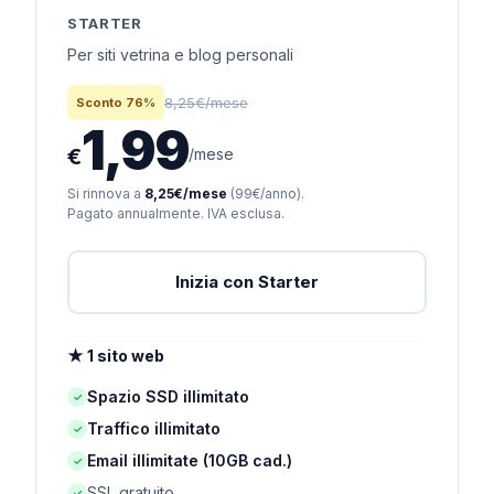
STARTER
Per siti vetrina e blog personali
8,25€/mese
Sconto 76%
1,99
€
/mese
Si rinnova a
8,25€/mese
(99€/anno).
Pagato annualmente. IVA esclusa.
Inizia con Starter
★ 1 sito web
Spazio SSD illimitato
✓
Traffico illimitato
✓
Email illimitate (10GB cad.)
✓
SSL gratuito
✓