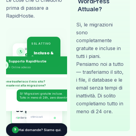
WordPress
prima di passare a
Attuale?
RapidHostie.
Sì, le migrazioni
sono
completamente
SSL ATTIVO
gratuite e incluse in
Uptime
99.9%
Incluso &
tutti i piani.
Supporto RapidHostie
gratis
Pensiamo noi a tutto
RH
Online adesso
— trasferiamo il sito,
i file, il database e le
Come trasferisco il mio sito?
Pensate voi alla migrazione?
email senza tempi di
Sì! Migrazioni gratuite incluse.
inattività. Di solito
A+
Velocità
Tutto in meno di 24h, zero downtime.
completiamo tutto in
GARANZIA
30 giorni
Core Web Vitals
meno di 24 ore.
ottimizzati
rimborso totale
?
Hai domande? Siamo qui.