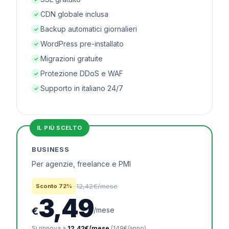
CDN globale inclusa
✓
Backup automatici giornalieri
✓
WordPress pre-installato
✓
Migrazioni gratuite
✓
Protezione DDoS e WAF
✓
Supporto in italiano 24/7
✓
IL PIÙ SCELTO
BUSINESS
Per agenzie, freelance e PMI
12,42€/mese
Sconto 72%
3,49
€
/mese
Si rinnova a
12,42€/mese
(149€/anno).