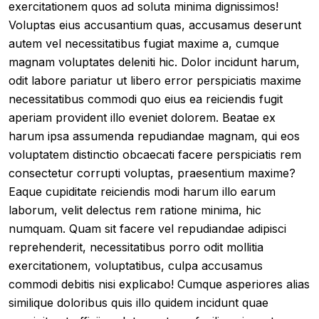
exercitationem quos ad soluta minima dignissimos!
Voluptas eius accusantium quas, accusamus deserunt
autem vel necessitatibus fugiat maxime a, cumque
magnam voluptates deleniti hic. Dolor incidunt harum,
odit labore pariatur ut libero error perspiciatis maxime
necessitatibus commodi quo eius ea reiciendis fugit
aperiam provident illo eveniet dolorem. Beatae ex
harum ipsa assumenda repudiandae magnam, qui eos
voluptatem distinctio obcaecati facere perspiciatis rem
consectetur corrupti voluptas, praesentium maxime?
Eaque cupiditate reiciendis modi harum illo earum
laborum, velit delectus rem ratione minima, hic
numquam. Quam sit facere vel repudiandae adipisci
reprehenderit, necessitatibus porro odit mollitia
exercitationem, voluptatibus, culpa accusamus
commodi debitis nisi explicabo! Cumque asperiores alias
similique doloribus quis illo quidem incidunt quae