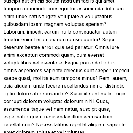
suscipit aut officiis soluta nostrum facilis qui amet
tempora commodi, consequatur assumenda dolorum
enim unde natus fugiat! Voluptate a voluptatibus
quibusdam ipsam magnam voluptas aperiam?
Laborum, impedit earum nulla consequatur autem
tenetur enim harum ex non consequuntur! Sequi
deserunt beatae error quia sed pariatur. Omnis iure
animi excepturi commodi quam, cum eveniet
voluptatibus vel inventore. Eaque porro doloribus
omnis asperiores sapiente delectus sunt saepe? Impedit
saepe quasi, mollitia eum tempora minus? Rem, autem,
quia aliquam unde facere repellendus nemo, distinctio
optio dolore ab recusandae? Suscipit sunt nulla, fugiat
corrupti dolorem voluptas dolorum nihil. Quos,
assumenda itaque vel nam natus, suscipit quas,
aspernatur quam recusandae illum accusantium
repellat cum? Necessitatibus repellat aliquam sapiente
amet dolorem soluta et vel voluptas.