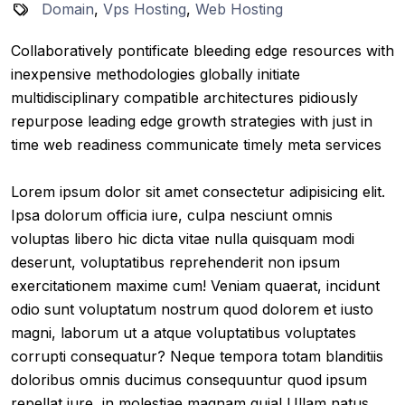
Domain
,
Vps Hosting
,
Web Hosting
Collaboratively pontificate bleeding edge resources with
inexpensive methodologies globally initiate
multidisciplinary compatible architectures pidiously
repurpose leading edge growth strategies with just in
time web readiness communicate timely meta services
Lorem ipsum dolor sit amet consectetur adipisicing elit.
Ipsa dolorum officia iure, culpa nesciunt omnis
voluptas libero hic dicta vitae nulla quisquam modi
deserunt, voluptatibus reprehenderit non ipsum
exercitationem maxime cum! Veniam quaerat, incidunt
odio sunt voluptatum nostrum quod dolorem et iusto
magni, laborum ut a atque voluptatibus voluptates
corrupti consequatur? Neque tempora totam blanditiis
doloribus omnis ducimus consequuntur quod ipsum
repellat iure, in molestiae magnam quia! Ullam natus